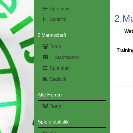
Spielplan
2.M
Statistik
Wet
2.Mannschaft
Team
Trainin
1. Stadtklasse
Spielplan
Statistik
Alte Herren
Team
Spielerstatistik
Spiele