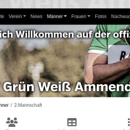
ite
Verein
News
Männer
Frauen
Fotos
Nachwuc
nner
2.Mannschaft