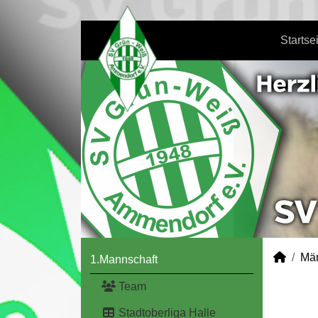
Startse
Mä
1.Mannschaft
Team
Stadtoberliga Halle