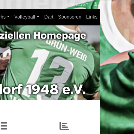
WM 2026
hs
Volleyball
Dart
Sponsoren
Links