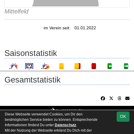
Mittelfeld
im Verein seit:
01.01.2022
Saisonstatistik
Gesamtstatistik
soccero.de
Diese Webseite verwendet Cookies, um Dir den
OK
© 2006 - 2026
bestmöglichen Service bieten zu können. Entsprechende
Trainingszeiten
Kontakt
Impressum
Datenschutz
Informationen findest Du unter
Datenschutz
.
Mit der Nutzung der Webseite erklärst Du Dich mit der