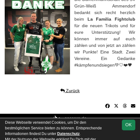
Grün-Weiß Ammendorf
bedankt sich recht herzlich
beim
La Familia Fightclub
für die neuen Trikots und für
eure Unterstützung! Wir
können immer auf euch
zählen und von jetzt an zählen
wir Punkte! Eine Stadt. Zwei
Vereine. Ein Gedanke
#kämpfenundsiegen💚🤍❤️🖤
Zurück
soccero.de
Diese Webseite verwendet Cookies, um Dir den
OK
© 2006 - 2026
bestmöglichen Service bieten zu können. Entsprechende
Trainingszeiten
Kontakt
Impressum
Datenschutz
Informationen findest Du unter
Datenschutz
.
Mit der Nutzung der Webseite erklärst Du Dich mit der