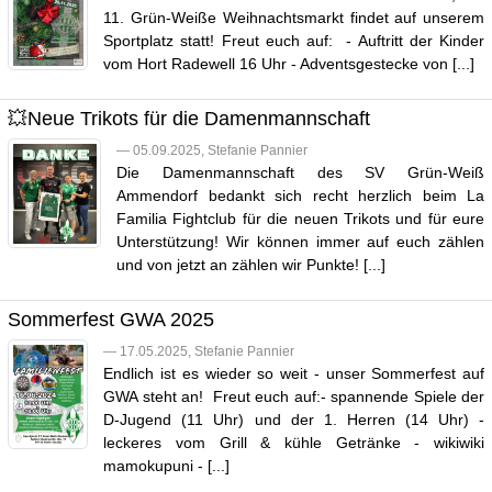
11. Grün-Weiße Weihnachtsmarkt findet auf unserem
Sportplatz statt! Freut euch auf: - Auftritt der Kinder
vom Hort Radewell 16 Uhr - Adventsgestecke von [...]
💥Neue Trikots für die Damenmannschaft
— 05.09.2025, Stefanie Pannier
Die Damenmannschaft des SV Grün-Weiß
Ammendorf bedankt sich recht herzlich beim La
Familia Fightclub für die neuen Trikots und für eure
Unterstützung! Wir können immer auf euch zählen
und von jetzt an zählen wir Punkte! [...]
Sommerfest GWA 2025
— 17.05.2025, Stefanie Pannier
Endlich ist es wieder so weit - unser Sommerfest auf
GWA steht an! Freut euch auf:- spannende Spiele der
D-Jugend (11 Uhr) und der 1. Herren (14 Uhr) -
leckeres vom Grill & kühle Getränke - wikiwiki
mamokupuni - [...]