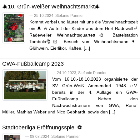
🎄10. Grün-Weißer Weihnachtsmarkt🎄
— 25.10.2024, Stefanie Pannier
Kommt vorbei und läutet mit uns die Vorweihnachtszeit
ein 🔔 🎶 Auftritt der Kinder aus dem Hort Radewell🎷
Radeweller Weihnachtsquartett🎨 Bastelstation
Tombola🎅🏻 Besuch vom Weihnachtsmann🍷
Glühwein, Eierlikör, Kaffee, [...]
GWA-Fußballcamp 2023
— 24.10.2023, Stefanie Pannier
Vom 16.10.-18.10.2023 organisierte der
SV Grün-Weiß Ammendorf 1948 e.V.
bereits in der 4. Auflage ein GWA-
Fußballcamp. Neben den
Nachwuchstrainern von GWA, Rene´
Müller, Mathias Weber und Nico Gebhardt, sowie den [...]
Stadtoberliga Eröffnungsspiel ⚽️
— 08.08.2024, Stefanie Pannier