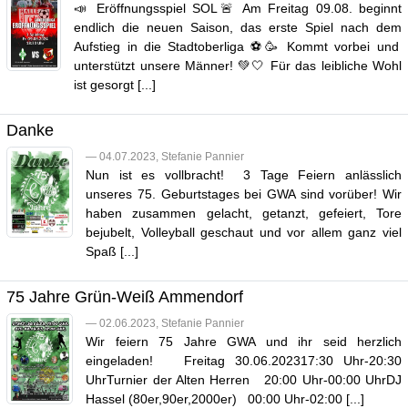
📣 Eröffnungsspiel SOL🚨 Am Freitag 09.08. beginnt
endlich die neuen Saison, das erste Spiel nach dem
Aufstieg in die Stadtoberliga ⚽️🥳 Kommt vorbei und
unterstützt unsere Männer! 💚🤍 Für das leibliche Wohl
ist gesorgt [...]
Danke
— 04.07.2023, Stefanie Pannier
Nun ist es vollbracht! 3 Tage Feiern anlässlich
unseres 75. Geburtstages bei GWA sind vorüber! Wir
haben zusammen gelacht, getanzt, gefeiert, Tore
bejubelt, Volleyball geschaut und vor allem ganz viel
Spaß [...]
75 Jahre Grün-Weiß Ammendorf
— 02.06.2023, Stefanie Pannier
Wir feiern 75 Jahre GWA und ihr seid herzlich
eingeladen! Freitag 30.06.202317:30 Uhr-20:30
UhrTurnier der Alten Herren 20:00 Uhr-00:00 UhrDJ
Hassel (80er,90er,2000er) 00:00 Uhr-02:00 [...]