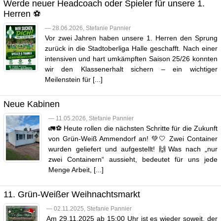
Werde neuer Headcoach oder Spieler für unsere 1.
Herren ⚽️
— 28.06.2026, Stefanie Pannier
Vor zwei Jahren haben unsere 1. Herren den Sprung
zurück in die Stadtoberliga Halle geschafft. Nach einer
intensiven und hart umkämpften Saison 25/26 konnten
wir den Klassenerhalt sichern – ein wichtiger
Meilenstein für [...]
Neue Kabinen
— 11.05.2026, Stefanie Pannier
🚛⚽️ Heute rollen die nächsten Schritte für die Zukunft
von Grün-Weiß Ammendorf an! 💚🤍 Zwei Container
wurden geliefert und aufgestellt! 🙌Was nach „nur
zwei Containern“ aussieht, bedeutet für uns jede
Menge Arbeit, [...]
11. Grün-Weißer Weihnachtsmarkt
— 02.11.2025, Stefanie Pannier
Am 29.11.2025 ab 15:00 Uhr ist es wieder soweit, der