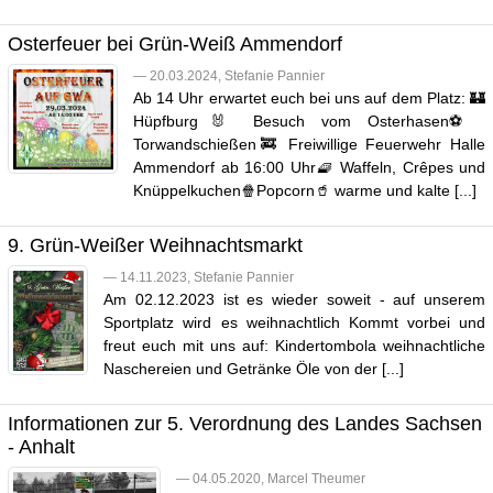
Osterfeuer bei Grün-Weiß Ammendorf
— 20.03.2024, Stefanie Pannier
Ab 14 Uhr erwartet euch bei uns auf dem Platz: 🏰
Hüpfburg🐰 Besuch vom Osterhasen⚽️
Torwandschießen🚒 Freiwillige Feuerwehr Halle
Ammendorf ab 16:00 Uhr🧇 Waffeln, Crêpes und
Knüppelkuchen🍿Popcorn🥤 warme und kalte [...]
9. Grün-Weißer Weihnachtsmarkt
— 14.11.2023, Stefanie Pannier
Am 02.12.2023 ist es wieder soweit - auf unserem
Sportplatz wird es weihnachtlich Kommt vorbei und
freut euch mit uns auf: Kindertombola weihnachtliche
Naschereien und Getränke Öle von der [...]
Informationen zur 5. Verordnung des Landes Sachsen
- Anhalt
— 04.05.2020, Marcel Theumer