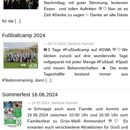
Nachmittag, mit guter Stimmung, leckerem
Essen und tollen Auftritten 💚🤍Nun ist es
Zeit #Danke zu sagen ✨ Danke an alle Gäste
für die [...]
Fußballcamp 2024
— 09.10.2024, Stefanie Pannier
⚽️3 Tage #Fußballcamp auf #GWA 💚🤍Wir
blicken zurück auf drei wundervolle Tage
vollgepackt mit jeder Menge #Fußball, #Spaß
und neuen Bekanntschaften. 🔥 Die erste
Tageshälfte bestand immer aus
#Stationstraining, dann [...]
Sommerfest 16.06.2024
— 24.05.2024, Stefanie Pannier
📣Schnappt euch eure Familie und kommt am
16.06.2024 zwischen 10:00 Uhr und 16:00 Uhr zum
Familienfest zu Grün-Weiß Ammendorf 💚🤍 Es
erwarten euch verschiedene Attraktionen für Groß und