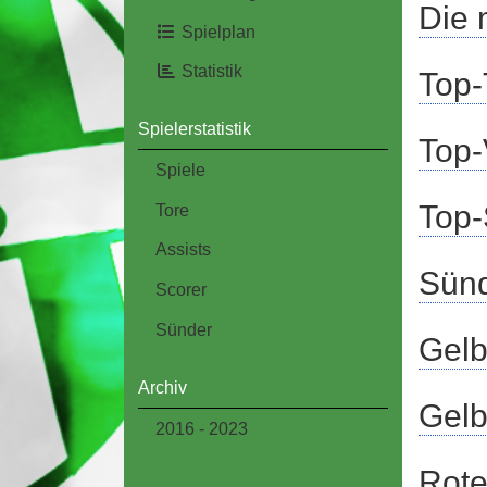
Die 
Spielplan
Statistik
Top-
Spielerstatistik
Top-
Spiele
Top-
Tore
Assists
Sünd
Scorer
Sünder
Gelb
Archiv
Gelb
2016 - 2023
Rote