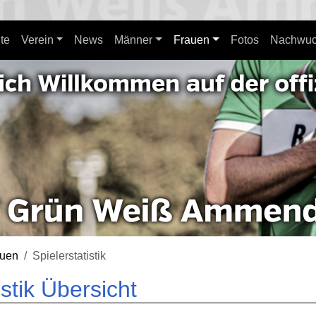
ite
Verein
News
Männer
Frauen
Fotos
Nachwuc
auen
Spielerstatistik
istik Übersicht