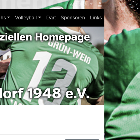
WM 2026
hs
Volleyball
Dart
Sponsoren
Links