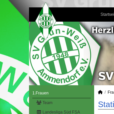
Startse
Fr
1.Frauen
Stat
Team
Landesliga Süd FSA